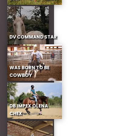
DV COMMAND STAR
WAS BORN TO BE
COWBOY
DB IMPEX OLENA
CHEX