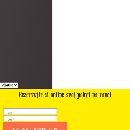
Rezervujte si online svoj pobyt na ranči
Od *
Do *
PREZRIEŤ VOĽNÉ IZBY