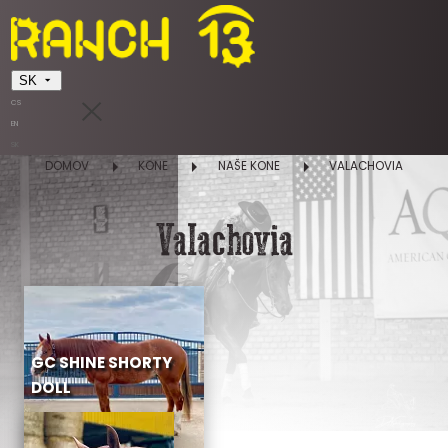
SK
CS
EN
SK
DOMOV
KONE
NAŠE KONE
VALACHOVIA
Valachovia
GC SHINE SHORTY
DOLL