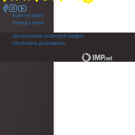
no full length mirror. Th
another room (a booked
Kam na výlet
members room) which 
lighting but poor mirror.
Pracuj s námi
leave their room, so th
ready and I returned b
Spracovanie osobných údajov
put my dress on. I coul
Obchodne podmienky
in a full length mirror b
ceremony. This really d
Copyright © 2026 | RANCH 13 | by
The rooms run out of ho
and is not practical for
ready for an occasion.
area was never staffe
provided with keys for o
check them in. There w
bottles left in rooms be
arrived. Overall, the 
and reception was epi
faults. However, the hot
disappointment.