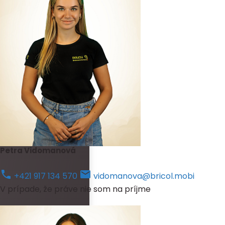
Petra Vidomanová
+421 917 134 570
vidomanova@bricol.mobi
V prípade, že práve nie som na príjme