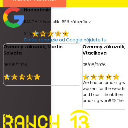
Hodnotenie
RANCH 13 hodnotilo
656
zákazníkov
94%
Ďalšie recenzie od Google nájdete tu
Overený zákazník, Martin
Overený zákazník, 
Salvata
Vtacikova
06/08/2026
05/08/2026
We had an amazing we
workers for the weddin
and I can't thank them e
amazing work!! 🩷 The 
had was with the hotel. 
ready as a bride was re
had no dedicated room 
room was unfortunately 