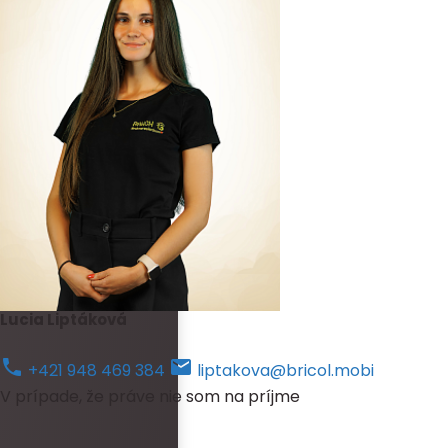
Lucia Liptáková
+421 948 469 384
liptakova@bricol.mobi
V prípade, že práve nie som na príjme