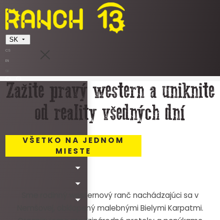
SK
CS
EN
SK
Zažite pravý western a uniknite
od reality všedných dní
VŠETKO NA JEDNOM
MIESTE
Sme rodinný westernový ranč nachádzajúci sa v
Nemšovej, obklopený malebnými Bielymi Karpatmi.