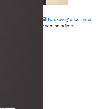
Lucia Liptáková
+421 948 469 384
liptakova@bricol.mobi
V prípade, že práve nie som na príjme