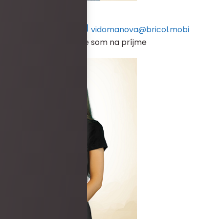
Petra Vidomanová
+421 917 134 570
vidomanova@bricol.mobi
V prípade, že práve nie som na príjme