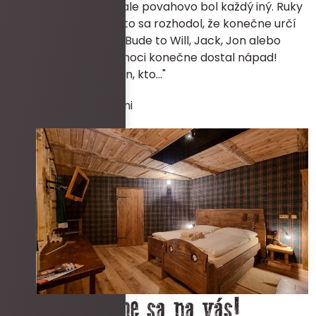
Mal ich rád rovnako, ale povahovo bol každý iný. Ruky
mu už nestačili, a preto sa rozhodol, že konečne určí
svojho nasledovníka. Bude to Will, Jack, Jon alebo
Mark? Po prebdenej noci konečne dostal nápad!
,,Nasledovník bude ten, kto..."
pokoj kováč wiki a učni
Těšíme sa na vás!