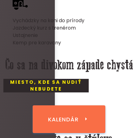
Vychádzky na koni do prírody
Jazdecký kurz s trenérom
Ustajnenie
Kemp pre karavany
Čo sa na divokom západe chystá
MIESTO, KDE SA NUDIŤ
NEBUDETE
KALENDÁR