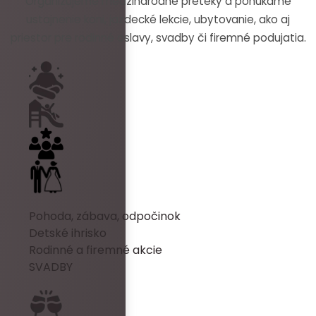
Organizujeme medzinárodné preteky a ponúkame
ustajnenie koni, jazdecké lekcie, ubytovanie, ako aj
priestor pre rodinné oslavy, svadby či firemné podujatia.
Pohoda, zábava, odpočinok
Detské ihrisko
Rodinné a firemné akcie
SVADBY