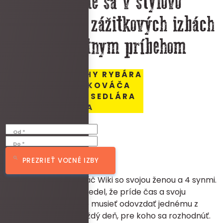
Ubytujte sa v štýlovo
zariadených zážitkových izbách
s unikátnym príbehom
OBJAVTE PRÍBEHY RYBÁRA
RICHMONDA, KOVÁČA
WIKIHO ALEBO SEDLÁRA
CHRISA
Od *
Do *
PREZRIEŤ VOĽNÉ IZBY
Na predmestí žil Kováč Wiki so svojou ženou a 4 synmi.
Už od ich narodenia vedel, že príde čas a svoju
kováčsku dielňu bude musieť odovzdať jednému z
nich. To ho trápilo každý deň, pre koho sa rozhodnúť.