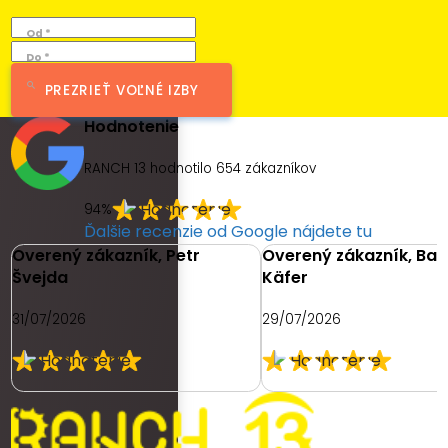
Od *
Do *
PREZRIEŤ VOĽNÉ IZBY
Hodnotenie
RANCH 13 hodnotilo
654
zákazníkov
94%
Ďalšie recenzie od Google nájdete tu
Overený zákazník, Petr
Overený zákazník, Ba
Švejda
Käfer
31/07/2026
29/07/2026