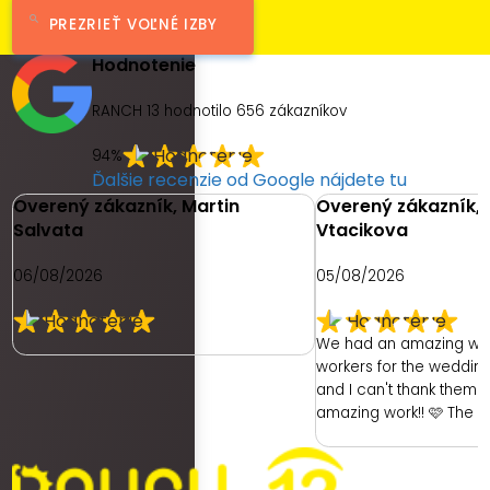
PREZRIEŤ VOĽNÉ IZBY
Hodnotenie
RANCH 13 hodnotilo
656
zákazníkov
94%
Ďalšie recenzie od Google nájdete tu
Overený zákazník, Martin
Overený zákazník, 
Salvata
Vtacikova
06/08/2026
05/08/2026
We had an amazing we
workers for the weddin
and I can't thank them e
amazing work!! 🩷 The 
had was with the hotel. 
ready as a bride was re
had no dedicated room 