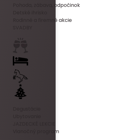
Pohoda, zábava, odpočinok
Detské ihrisko
Rodinné a firemné akcie
SVADBY
Degustácie
Ubytovanie
JAZDECKÉ LEKCIE
Vianočný program