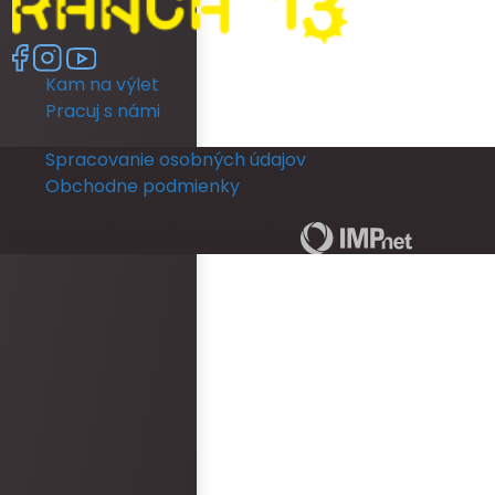
room was unfortunately 
no full length mirror. Th
another room (a booked
Kam na výlet
members room) which 
lighting but poor mirror.
Pracuj s námi
leave their room, so th
ready and I returned b
Spracovanie osobných údajov
put my dress on. I coul
Obchodne podmienky
in a full length mirror b
ceremony. This really d
Copyright © 2026 | RANCH 13 | by
The rooms run out of ho
and is not practical for
ready for an occasion.
area was never staffe
provided with keys for o
check them in. There w
bottles left in rooms be
arrived. Overall, the 
and reception was epi
faults. However, the hot
disappointment.