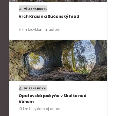
VÝLET NA BICYKLI
Vrch Krasín a Súčanský hrad
9 km bicyklom aj autom
VÝLET NA BICYKLI
Opatovská jaskyňa v Skalke nad
Váhom
10 km bicyklom aj autom