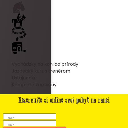
Vychádzky na koni do prírody
Jazdecký kurz s trenérom
Ustajnenie
Kemp pre karavany
Rezervujte si online svoj pobyt na ranči
Od *
Do *