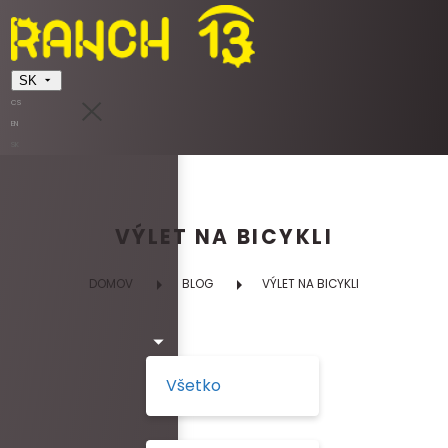
SK
CS
EN
SK
VÝLET NA BICYKLI
DOMOV
BLOG
VÝLET NA BICYKLI
Všetko