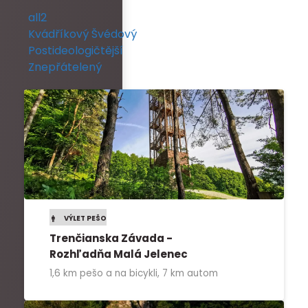
all2
Kvádříkový Švédový
Postideologičtější
Znepřátelený
VÝLET PEŠO
Trenčianska Závada -
Rozhľadňa Malá Jelenec
1,6 km pešo a na bicykli, 7 km autom