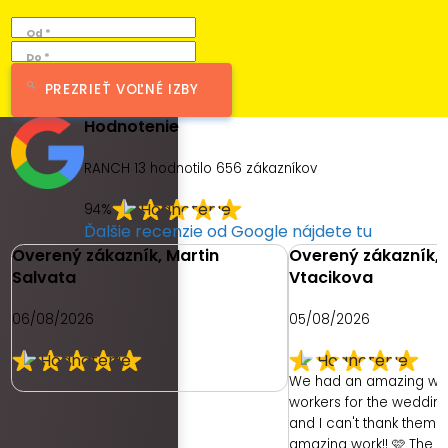
Od *
Do *
PREZRIEŤ VOĽNÉ IZBY
Hodnotenie
RANCH 13 hodnotilo
656
zákazníkov
94%
Ďalšie recenzie od Google nájdete tu
Overený zákazník, Martin
Overený zákazník, 
Salvata
Vtacikova
06/08/2026
05/08/2026
We had an amazing we
workers for the weddin
and I can't thank them e
amazing work!! 🩷 The 