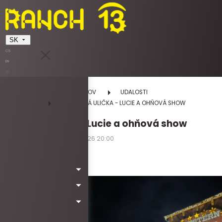
SK
CS
EN
SK
DOMOV
UDALOSTI
VIANOČNÁ ULIČKA - LUCIE A OHŇOVÁ SHOW
Vianočná ulička - Lucie a ohňová show
13.12.2026 17:00 - 13.12.2026 20:00
nedeľa
Kód: *