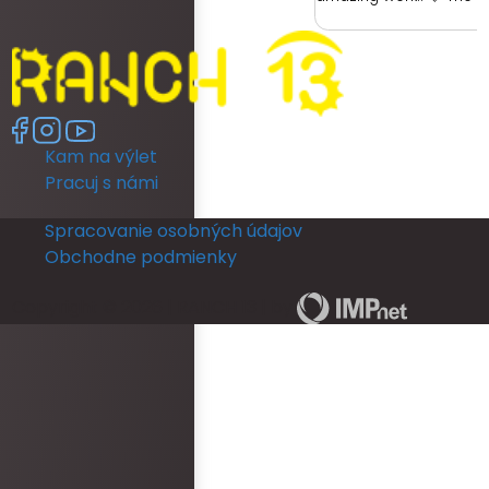
had was with the hotel. 
ready as a bride was re
had no dedicated room 
room was unfortunately 
no full length mirror. Th
another room (a booked
Kam na výlet
members room) which 
lighting but poor mirror.
Pracuj s námi
leave their room, so th
ready and I returned b
Spracovanie osobných údajov
put my dress on. I coul
Obchodne podmienky
in a full length mirror b
ceremony. This really d
Copyright © 2026 | RANCH 13 | by
The rooms run out of ho
and is not practical for
ready for an occasion.
area was never staffe
provided with keys for o
check them in. There w
bottles left in rooms be
arrived. Overall, the 