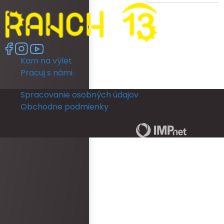
ready as a bride was re
had no dedicated room 
room was unfortunately 
no full length mirror. Th
another room (a booked
Kam na výlet
members room) which 
lighting but poor mirror.
Pracuj s námi
leave their room, so th
ready and I returned b
Spracovanie osobných údajov
put my dress on. I coul
Obchodne podmienky
in a full length mirror b
ceremony. This really d
Copyright © 2026 | RANCH 13 | by
The rooms run out of ho
and is not practical for
ready for an occasion.
area was never staffe
provided with keys for o
check them in. There w
bottles left in rooms be
arrived. Overall, the 
and reception was epi