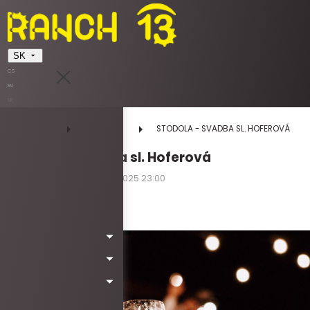
SK
CS
EN
SK
DOMOV
UDALOSTI
STODOLA - SVADBA SL. HOFEROVÁ
STODOLA - svadba sl. Hoferová
31.05.2025 10:00 - 31.05.2025 23:00
sobota
Kód: wa5010