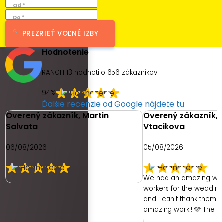
Od *
Do *
PREZRIEŤ VOĽNÉ IZBY
Hodnotenie
RANCH 13 hodnotilo
656
zákazníkov
94%
Ďalšie recenzie od Google nájdete tu
Overený zákazník, Martin
Overený zákazník, 
Salvata
Vtacikova
06/08/2026
05/08/2026
We had an amazing we
workers for the weddin
and I can't thank them e
amazing work!! 🩷 The 
had was with the hotel. 