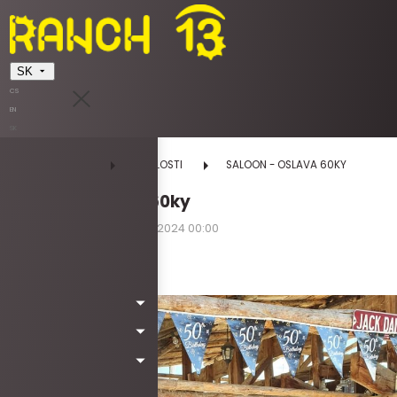
SK
CS
EN
SK
DOMOV
UDALOSTI
SALOON - OSLAVA 60KY
SALOON - oslava 60ky
23.08.2024 12:00 - 23.08.2024 00:00
Kód: Wa4058