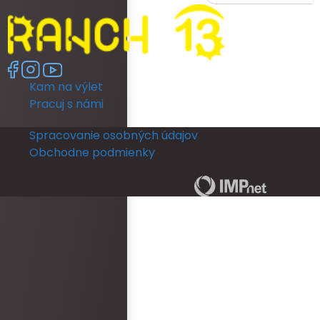
ready as a bride was re
had no dedicated room 
room was unfortunately 
no full length mirror. Th
another room (a booked
Kam na výlet
members room) which 
lighting but poor mirror.
Pracuj s námi
leave their room, so th
ready and I returned b
Spracovanie osobných údajov
put my dress on. I coul
Obchodne podmienky
in a full length mirror b
ceremony. This really d
Copyright © 2026 | RANCH 13 | by
The rooms run out of ho
and is not practical for
ready for an occasion.
area was never staffe
provided with keys for o
check them in. There w
bottles left in rooms be
arrived. Overall, the 
and reception was epi