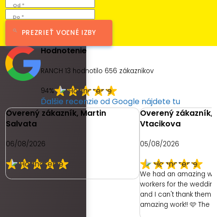
Od *
Do *
PREZRIEŤ VOĽNÉ IZBY
Hodnotenie
RANCH 13 hodnotilo
656
zákazníkov
94%
Ďalšie recenzie od Google nájdete tu
Overený zákazník, Martin
Overený zákazník, 
Salvata
Vtacikova
06/08/2026
05/08/2026
We had an amazing we
workers for the weddin
and I can't thank them e
amazing work!! 🩷 The 
had was with the hotel. 