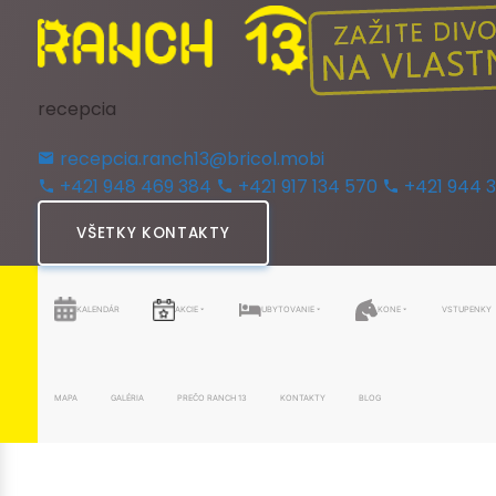
recepcia
recepcia.ranch13@bricol.mobi
+421 948 469 384
+421 917 134 570
+421 944 
VŠETKY KONTAKTY
KALENDÁR
AKCIE
UBYTOVANIE
KONE
VSTUPENKY
MAPA
GALÉRIA
PREČO RANCH 13
KONTAKTY
BLOG