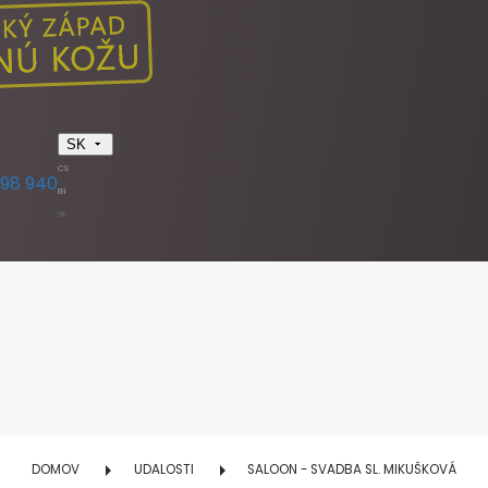
SK
CS
398 940
EN
SK
DOMOV
UDALOSTI
SALOON - SVADBA SL. MIKUŠKOVÁ