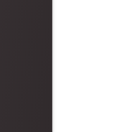
area was never staffe
provided with keys for o
check them in. There w
bottles left in rooms be
arrived. Overall, the 
and reception was epi
faults. However, the hot
disappointment.