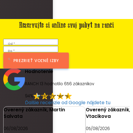
Rezervujte si online svoj pobyt na ranči
Od *
Do *
PREZRIEŤ VOĽNÉ IZBY
Hodnotenie
RANCH 13 hodnotilo
656
zákazníkov
94%
Ďalšie recenzie od Google nájdete tu
Overený zákazník, Martin
Overený zákazník, 
Salvata
Vtacikova
06/08/2026
05/08/2026