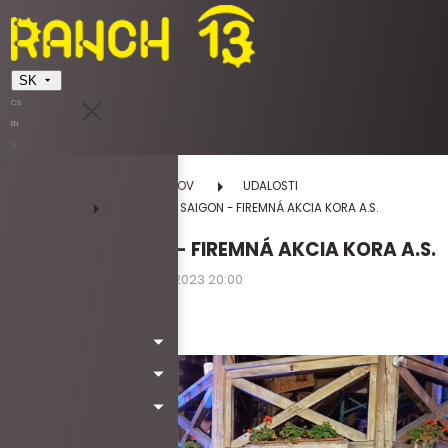
SK
CS
EN
SK
DOMOV
UDALOSTI
SALOON + SAIGON - FIREMNÁ AKCIA KORA A.S.
SALOON + SAIGON - FIREMNÁ AKCIA KORA A.S.
05.10.2023 09:00 - 05.10.2023 20:00
štvrtok
Kód: WA3084