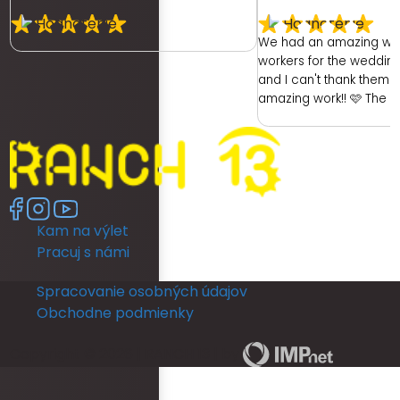
We had an amazing we
workers for the weddin
and I can't thank them e
amazing work!! 🩷 The 
had was with the hotel. 
ready as a bride was re
had no dedicated room 
room was unfortunately 
no full length mirror. Th
another room (a booked
Kam na výlet
members room) which 
lighting but poor mirror.
Pracuj s námi
leave their room, so th
ready and I returned b
Spracovanie osobných údajov
put my dress on. I coul
Obchodne podmienky
in a full length mirror b
ceremony. This really d
Copyright © 2026 | RANCH 13 | by
The rooms run out of ho
and is not practical for
ready for an occasion.