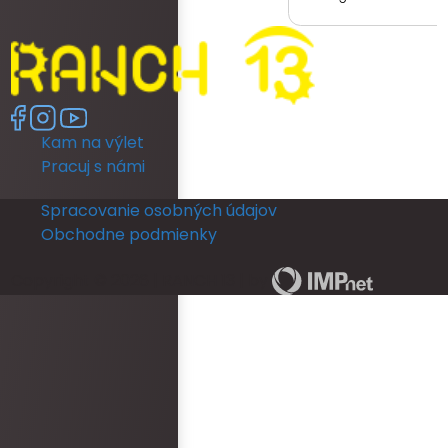
had was with the hotel. 
ready as a bride was re
had no dedicated room 
room was unfortunately 
no full length mirror. Th
another room (a booked
Kam na výlet
members room) which 
lighting but poor mirror.
Pracuj s námi
leave their room, so th
ready and I returned b
Spracovanie osobných údajov
put my dress on. I coul
Obchodne podmienky
in a full length mirror b
ceremony. This really d
Copyright © 2026 | RANCH 13 | by
The rooms run out of ho
and is not practical for
ready for an occasion.
area was never staffe
provided with keys for o
check them in. There w
bottles left in rooms be
arrived. Overall, the 