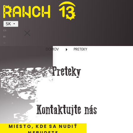
SK
CS
EN
SK
DOMOV
PRETEKY
Preteky
Kontaktujte nás
MIESTO, KDE SA NUDIŤ
NEBUDETE