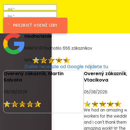
Od *
Do *
PREZRIEŤ VOĽNÉ IZBY
Hodnotenie
RANCH 13 hodnotilo
656
zákazníkov
94%
Ďalšie recenzie od Google nájdete tu
Overený zákazník, Martin
Overený zákazník, 
Salvata
Vtacikova
06/08/2026
05/08/2026
We had an amazing we
workers for the weddin
and I can't thank them e
amazing work!! 🩷 The 