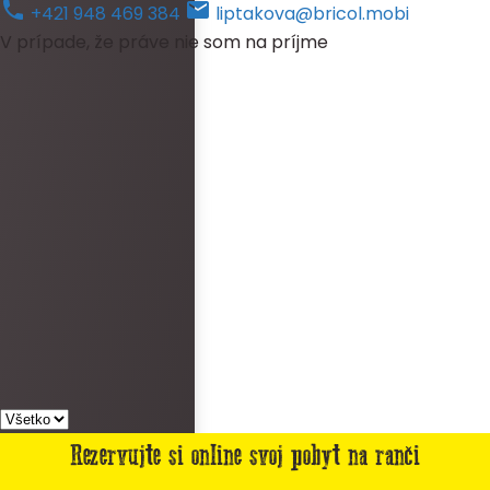
+421 948 469 384
liptakova@bricol.mobi
V prípade, že práve nie som na príjme
Rezervujte si online svoj pobyt na ranči