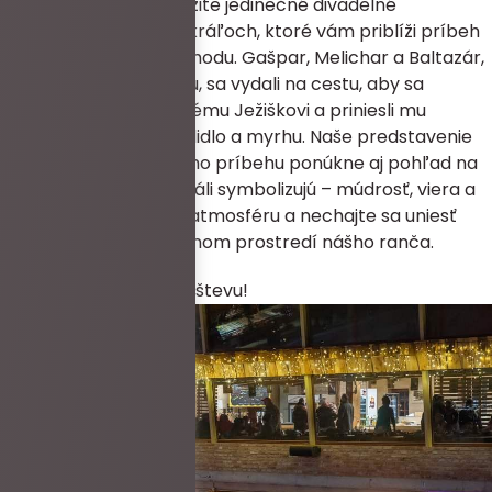
Príďte na Ranč 13 a zažite jedinečné divadelné
predstavenie o troch kráľoch, ktoré vám priblíži príbeh
týchto mudrcov z Východu. Gašpar, Melichar a Baltazár,
vedení jasnou hviezdou, sa vydali na cestu, aby sa
poklonili novonarodenému Ježiškovi a priniesli mu
vzácne dary: zlato, kadidlo a myrhu. Naše predstavenie
vám okrem historického príbehu ponúkne aj pohľad na
hodnoty, ktoré traja králi symbolizujú – múdrosť, viera a
úcta. Užite si magickú atmosféru a nechajte sa uniesť
duchom Vianoc v krásnom prostredí nášho ranča.
Tešíme sa na vašu návštevu!