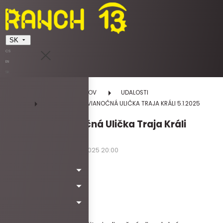
SK
CS
EN
SK
DOMOV
UDALOSTI
NOVOROČNÁ VIANOČNÁ ULIČKA TRAJA KRÁLI 5.1.2025
Novoročná Vianočná Ulička Traja Králi
5.1.2025
05.01.2025 17:00 - 05.01.2025 20:00
nedeľa
Kód: Wa4062
Milí návštevníci,