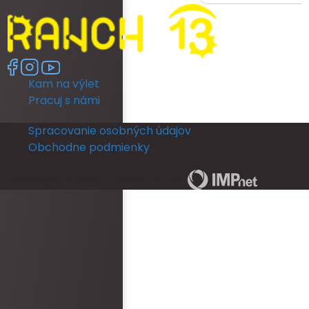
ready as a bride was re
had no dedicated room 
room was unfortunately 
no full length mirror. Th
another room (a booked
Kam na výlet
members room) which 
lighting but poor mirror.
Pracuj s námi
leave their room, so th
ready and I returned b
Spracovanie osobných údajov
put my dress on. I coul
Obchodne podmienky
in a full length mirror b
ceremony. This really d
Copyright © 2026 | RANCH 13 | by
The rooms run out of ho
and is not practical for
ready for an occasion.
area was never staffe
provided with keys for o
check them in. There w
bottles left in rooms be
arrived. Overall, the 
and reception was epi