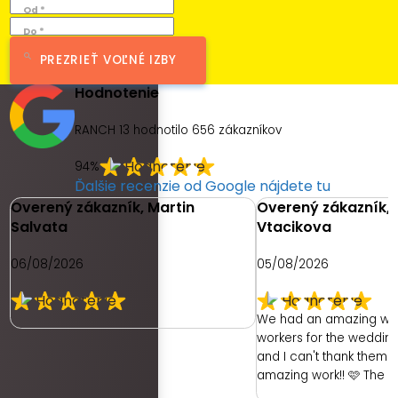
Od *
Do *
PREZRIEŤ VOĽNÉ IZBY
Hodnotenie
RANCH 13 hodnotilo
656
zákazníkov
94%
Ďalšie recenzie od Google nájdete tu
Overený zákazník, Martin
Overený zákazník, 
Salvata
Vtacikova
06/08/2026
05/08/2026
We had an amazing we
workers for the weddin
and I can't thank them e
amazing work!! 🩷 The 
had was with the hotel. 