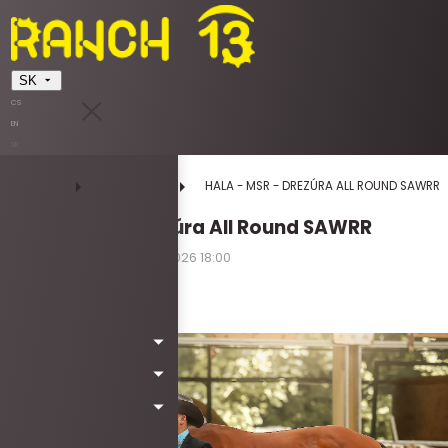
SK
CS
EN
SK
DOMOV
UDALOSTI
HALA - MSR - DREZÚRA ALL ROUND SAWRR
HALA - MSR - Drezúra All Round SAWRR
09.10.2026 08:00 - 11.10.2026 18:00
piatok | sobota | nedeľa
Kód: Wa6035