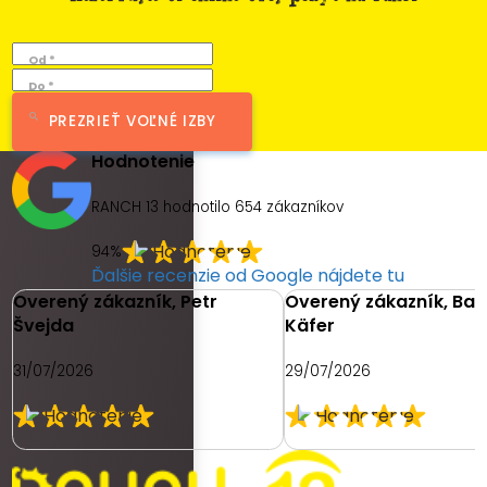
Od *
Do *
PREZRIEŤ VOĽNÉ IZBY
Hodnotenie
RANCH 13 hodnotilo
654
zákazníkov
94%
Ďalšie recenzie od Google nájdete tu
Overený zákazník, Petr
Overený zákazník, Ba
Švejda
Käfer
31/07/2026
29/07/2026