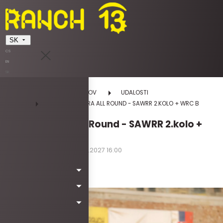
SK
CS
EN
SK
DOMOV
UDALOSTI
HALA - DREZURA ALL ROUND - SAWRR 2.KOLO + WRC B
HALA - Drezura All Round - SAWRR 2.kolo +
WRC B
04.06.2027 08:00 - 06.06.2027 16:00
piatok | sobota | nedeľa
Kód: Wb7016