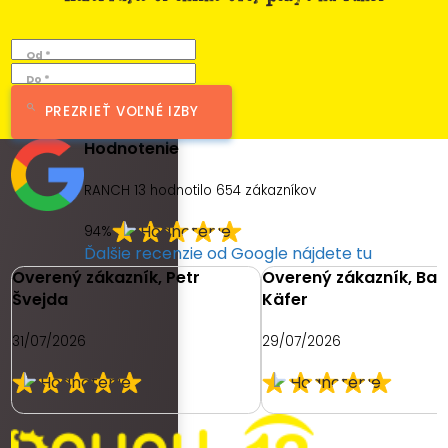
Od *
Do *
PREZRIEŤ VOĽNÉ IZBY
Hodnotenie
RANCH 13 hodnotilo
654
zákazníkov
94%
Ďalšie recenzie od Google nájdete tu
Overený zákazník, Petr
Overený zákazník, Ba
Švejda
Käfer
31/07/2026
29/07/2026