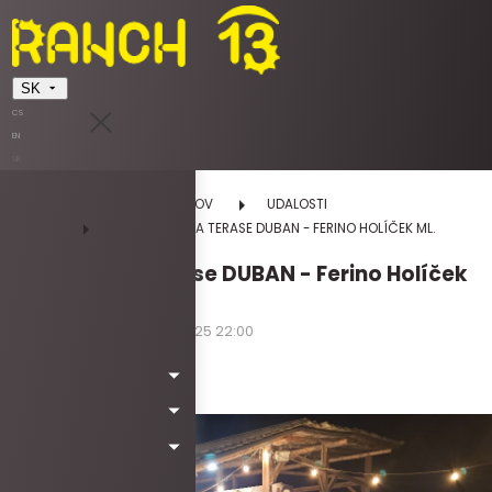
SK
CS
EN
SK
DOMOV
UDALOSTI
GRILOVANIE NA TERASE DUBAN - FERINO HOLÍČEK ML.
Grilovanie na terase DUBAN - Ferino Holíček
ml.
08.11.2025 12:00 - 08.11.2025 22:00
sobota
Kód: Wa5075