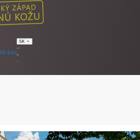
SK
CS
398 940
EN
SK