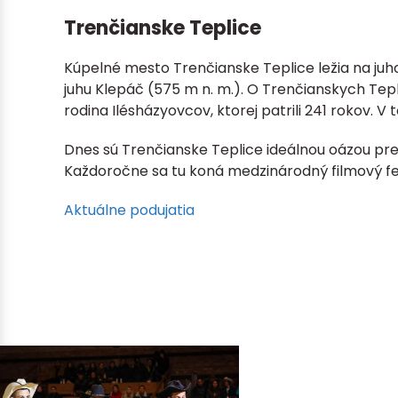
Trenčianske Teplice
Kúpelné mesto Trenčianske Teplice ležia na ju
juhu Klepáč (575 m n. m.). O Trenčianskych Tepli
rodina Ilésházyovcov, ktorej patrili 241 rokov. 
Dnes sú Trenčianske Teplice ideálnou oázou pre
Každoročne sa tu koná medzinárodný filmový fes
Aktuálne podujatia