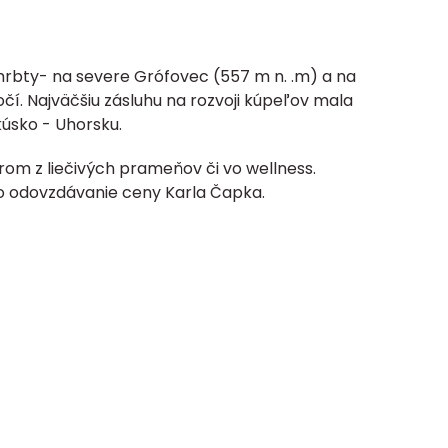
hrbty- na severe Grófovec (557 m n. .m) a na
očí. Najväčšiu zásluhu na rozvoji kúpeľov mala
kúsko - Uhorsku.
rom z liečivých prameňov či vo wellness.
ebo odovzdávanie ceny Karla Čapka.