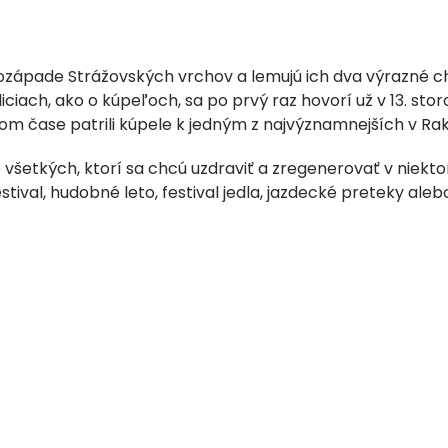
hozápade Strážovských vrchov a
lemujú ich dva výrazné c
ciach, ako o kúpeľoch, sa po prvý raz hovorí už v 13. stor
V tom čase patrili kúpele k jedným z najvýznamnejších v Ra
 všetkých, ktorí sa chcú uzdraviť a zregenerovať v niekto
tival, hudobné leto, festival jedla, jazdecké preteky al