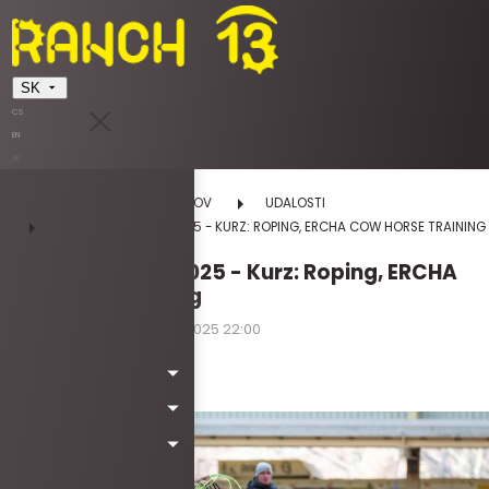
SK
CS
EN
SK
DOMOV
UDALOSTI
AUTUMN HOLIDAY 2025 - KURZ: ROPING, ERCHA COW HORSE TRAINING
Autumn Holiday 2025 - Kurz: Roping, ERCHA
Cow horse training
28.10.2025 12:00 - 30.10.2025 22:00
utorok | streda | štvrtok
Kód: Wa5071