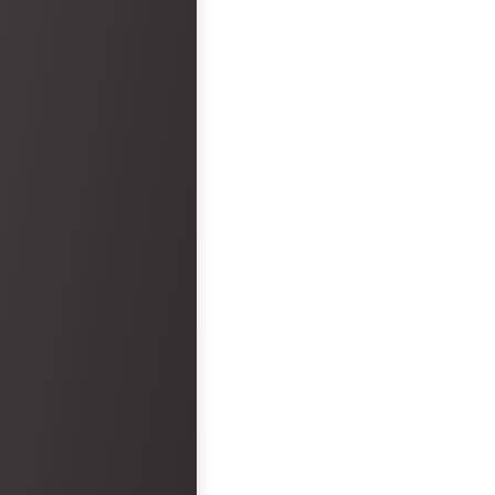
arrived. Overall, the 
and reception was epi
faults. However, the hot
disappointment.