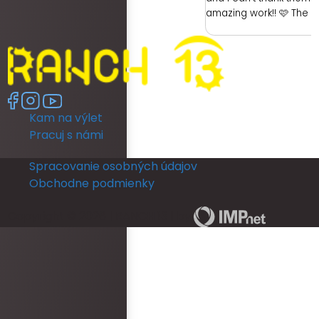
amazing work!! 🩷 The 
had was with the hotel. 
ready as a bride was re
had no dedicated room 
room was unfortunately 
no full length mirror. Th
another room (a booked
Kam na výlet
members room) which 
lighting but poor mirror.
Pracuj s námi
leave their room, so th
ready and I returned b
Spracovanie osobných údajov
put my dress on. I coul
Obchodne podmienky
in a full length mirror b
ceremony. This really d
Copyright © 2026 | RANCH 13 | by
The rooms run out of ho
and is not practical for
ready for an occasion.
area was never staffe
provided with keys for o
check them in. There w
bottles left in rooms be